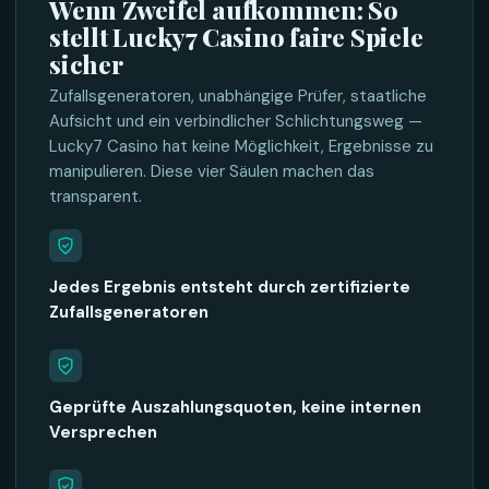
Wenn Zweifel aufkommen: So
stellt Lucky7 Casino faire Spiele
sicher
Zufallsgeneratoren, unabhängige Prüfer, staatliche
Aufsicht und ein verbindlicher Schlichtungsweg —
Lucky7 Casino hat keine Möglichkeit, Ergebnisse zu
manipulieren. Diese vier Säulen machen das
transparent.
Jedes Ergebnis entsteht durch zertifizierte
Zufallsgeneratoren
Geprüfte Auszahlungsquoten, keine internen
Versprechen