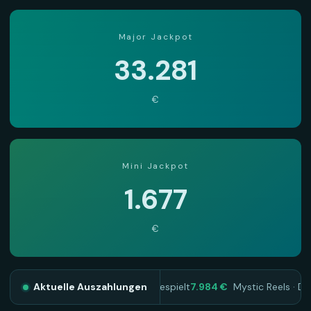
Major Jackpot
33.281
€
Mini Jackpot
1.677
€
heel · Nürnberg · vor 36 Min. gespielt
Aktuelle Auszahlungen
7.984 €
Mystic Reels · Dresde