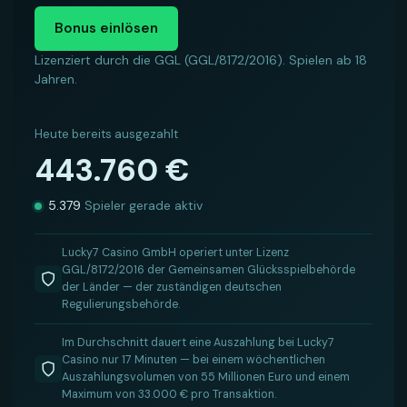
Bonus einlösen
Lizenziert durch die GGL (GGL/8172/2016). Spielen ab 18
Jahren.
Heute bereits ausgezahlt
443.865
€
5.379
Spieler gerade aktiv
Lucky7 Casino GmbH operiert unter Lizenz
GGL/8172/2016 der Gemeinsamen Glücksspielbehörde
der Länder — der zuständigen deutschen
Regulierungsbehörde.
Im Durchschnitt dauert eine Auszahlung bei Lucky7
Casino nur 17 Minuten — bei einem wöchentlichen
Auszahlungsvolumen von 55 Millionen Euro und einem
Maximum von 33.000 € pro Transaktion.