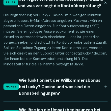
+
TRUST
und was verlangt die Kontoüberprüfung?
Die Registrierung bei Lucky7 Casino ist in wenigen Minuten
abgeschlossen: E-Mail-Adresse angeben, Passwort wählen,
persönliche Daten eingeben. Zur Kontoüberprüfung (KYC)
müssen Sie ein gültiges Ausweisdokument sowie einen
aktuellen Adressnachweis einreichen — das ist gesetzlich
vorgeschrieben und schützt Ihr Konto vor unbefugtem Zugriff.
Sollten Sie keinen Zugang zu Ihrem Konto erhalten, wenden
Sie sich direkt an den Support unter
contact@lucky7.de.com
,
der Ihnen bei der Kontowiederherstellung hilft. Das
Mindestalter für die Teilnahme beträgt 18 Jahre.
Wie funktioniert der Willkommensbonus
+
bei Lucky7 Casino und was sind die
MONEY
Bonusbedingungen?
Wie löse ich die Umsatzbedingungen bei