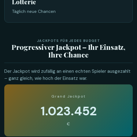
Lotterie
Täglich neue Chancen
JACKPOTS FÜR JEDES BUDGET
Progressiver Jackpot – Ihr Einsatz,
Ihre Chance
Der Jackpot wird zufällig an einen echten Spieler ausgezahlt
– ganz gleich, wie hoch der Einsatz war.
Grand Jackpot
1.023.452
€