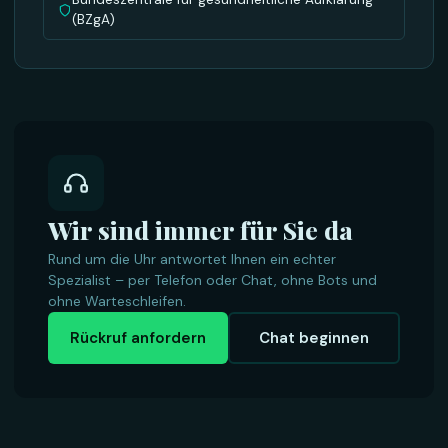
(BZgA)
Wir sind immer für Sie da
Rund um die Uhr antwortet Ihnen ein echter
Spezialist – per Telefon oder Chat, ohne Bots und
ohne Warteschleifen.
Rückruf anfordern
Chat beginnen