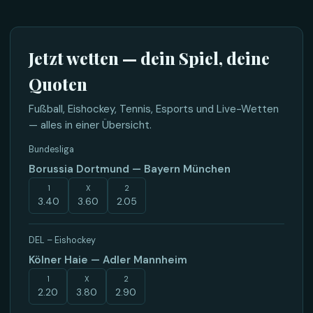
Jetzt wetten — dein Spiel, deine
Quoten
Fußball, Eishockey, Tennis, Esports und Live-Wetten
— alles in einer Übersicht.
Bundesliga
Borussia Dortmund — Bayern München
1
X
2
3.40
3.60
2.05
DEL – Eishockey
Kölner Haie — Adler Mannheim
1
X
2
2.20
3.80
2.90