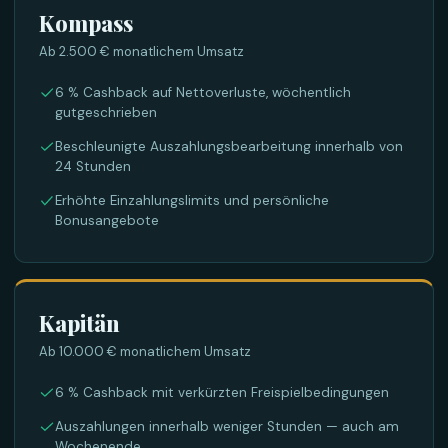
Kompass
Ab 2.500 € monatlichem Umsatz
6 % Cashback auf Nettoverluste, wöchentlich
gutgeschrieben
Beschleunigte Auszahlungsbearbeitung innerhalb von
24 Stunden
Erhöhte Einzahlungslimits und persönliche
Bonusangebote
Kapitän
Ab 10.000 € monatlichem Umsatz
6 % Cashback mit verkürzten Freispielbedingungen
Auszahlungen innerhalb weniger Stunden — auch am
Wochenende