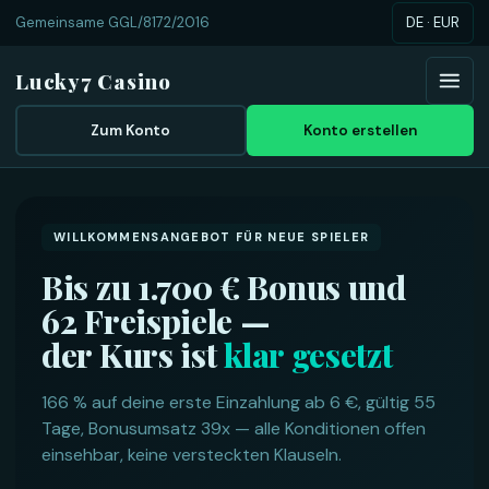
Gemeinsame GGL/8172/2016
DE · EUR
Lucky7 Casino
Zum Konto
Konto erstellen
WILLKOMMENSANGEBOT FÜR NEUE SPIELER
Bis zu 1.700 € Bonus und
62 Freispiele —
der Kurs ist
klar gesetzt
166 % auf deine erste Einzahlung ab 6 €, gültig 55
Tage, Bonusumsatz 39x — alle Konditionen offen
einsehbar, keine versteckten Klauseln.