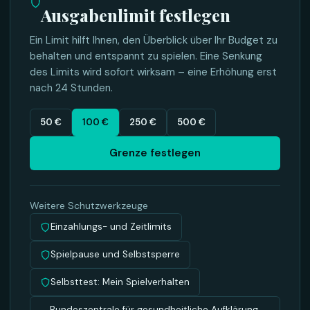
Ausgabenlimit festlegen
Ein Limit hilft Ihnen, den Überblick über Ihr Budget zu
behalten und entspannt zu spielen. Eine Senkung
des Limits wird sofort wirksam – eine Erhöhung erst
nach 24 Stunden.
50 €
100 €
250 €
500 €
Grenze festlegen
Weitere Schutzwerkzeuge
Einzahlungs- und Zeitlimits
Spielpause und Selbstsperre
Selbsttest: Mein Spielverhalten
Bundeszentrale für gesundheitliche Aufklärung