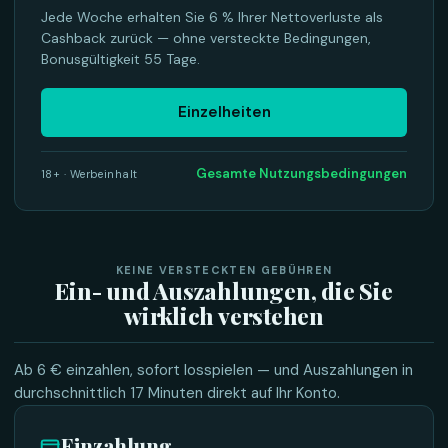
Jede Woche erhalten Sie 6 % Ihrer Nettoverluste als
Cashback zurück — ohne versteckte Bedingungen,
Bonusgültigkeit 55 Tage.
Einzelheiten
Gesamte Nutzungsbedingungen
18+ · Werbeinhalt
KEINE VERSTECKTEN GEBÜHREN
Ein- und Auszahlungen, die Sie
wirklich verstehen
Ab 6 € einzahlen, sofort losspielen — und Auszahlungen in
durchschnittlich 17 Minuten direkt auf Ihr Konto.
Einzahlung