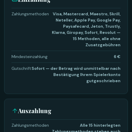
Zahlungsmethoden
Visa, Mastercard, Maestro, Skrill,
Neteller, Apple Pay, Google Pay,
Paysafecard, Jeton, Trustly,
Klarna, Giropay, Sofort, Revolut —
15 Methoden, alle ohne
Zusatzgebühren
Mindesteinzahlung
6 €
Gutschrift
Sofort — der Betrag wird unmittelbar nach
Bestätigung Ihrem Spielerkonto
gutgeschrieben
Auszahlung
Zahlungsmethoden
Alle 15 hinterlegten
Zahlungsmethoden stehen auch