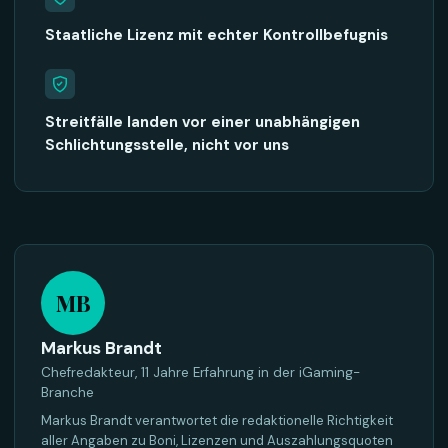
Staatliche Lizenz mit echter Kontrollbefugnis
Streitfälle landen vor einer unabhängigen
Schlichtungsstelle, nicht vor uns
MB
Markus Brandt
Chefredakteur, 11 Jahre Erfahrung in der iGaming-
Branche
Markus Brandt verantwortet die redaktionelle Richtigkeit
aller Angaben zu Boni, Lizenzen und Auszahlungsquoten